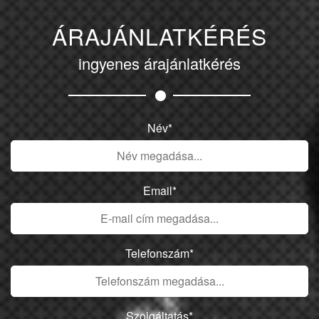
ÁRAJÁNLATKÉRÉS
ingyenes árajánlatkérés
Név*
Email*
Telefonszám*
Szolgáltatás*