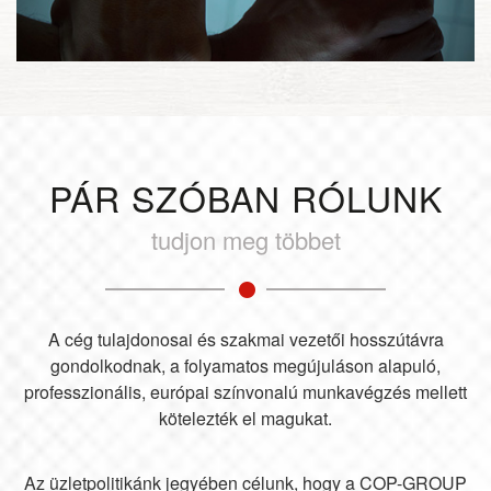
PÁR SZÓBAN RÓLUNK
tudjon meg többet
A cég tulajdonosai és szakmai vezetői hosszútávra
gondolkodnak, a folyamatos megújuláson alapuló,
professzionális, európai színvonalú munkavégzés mellett
kötelezték el magukat.
Az üzletpolitikánk jegyében célunk, hogy a COP-GROUP