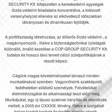
SECURITY Kft. kifejezetten a kereskedelmi egységek
őrzés-védelmi feladataira koncentrálva, a kiélezett
versenyhelyzet ellenére az elkövetkező időszakban
látványosan és dinamikusan fejlődjék.
A profiltisztaság létrehozása, az élőerős őrzés-védelmi-, a
magánnyomozói-, illetve a biztonságtechnikai üzletágak
különálló, önálló kezelése a COP-GROUP SECURITY Kft.
tudatos és hosszú távú terveit célzó üzletpolitikájának a
részét képezi.
Cégünk magas követelményeket támaszt minden
munkatársával szemben. Vagyonőreink szakképzett,
feddhetetlen előéletű személyek. Felvételüket
életmódvizsgálat és alkalmassági teszt előzi meg.
Munkájukat, egy új típusú szakmai irányítás és ellenőrzés
mellett, a 2005.évi CXXXIII. törvény, illetve a szolgálati
helyre kiadott konkrét őrutasítás alapján végzik.