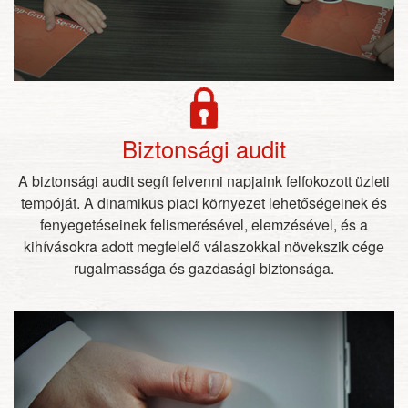
Biztonsági audit
A biztonsági audit segít felvenni napjaink felfokozott üzleti
tempóját. A dinamikus piaci környezet lehetőségeinek és
fenyegetéseinek felismerésével, elemzésével, és a
kihívásokra adott megfelelő válaszokkal növekszik cége
rugalmassága és gazdasági biztonsága.